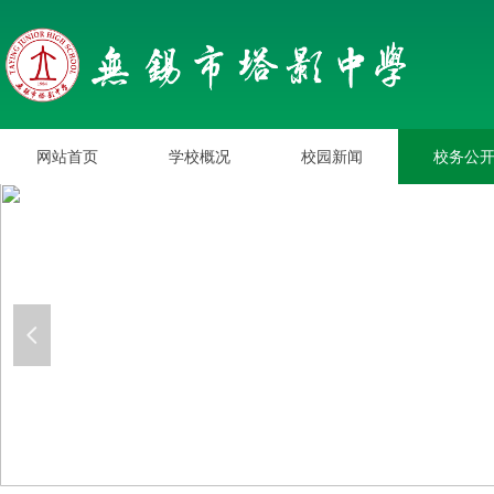
网站首页
学校概况
校园新闻
校务公
网站首页
学校概况
校园新闻
校务公
넳