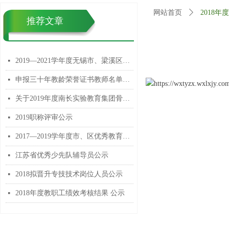
网站首页
ꄲ
2018
推荐文章
2019—2021学年度无锡市、梁溪区优秀教育工作者候选人推荐公示
넷
申报三十年教龄荣誉证书教师名单公示
넷
关于2019年度南长实验教育集团骨干教师考核结果的公示
넷
2019职称评审公示
넷
2017—2019学年度市、区优秀教育工作者候选人公示
넷
江苏省优秀少先队辅导员公示
넷
2018拟晋升专技技术岗位人员公示
넷
2018年度教职工绩效考核结果 公示
넷