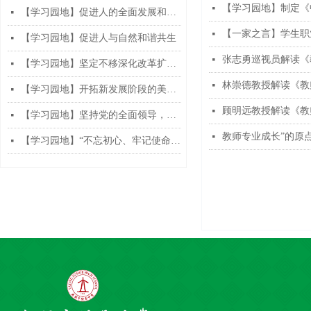
【学习园地】制定《
넷
【学习园地】促进人的全面发展和社会全面进步
넷
【一家之言】学生职
넷
【学习园地】促进人与自然和谐共生
넷
张志勇巡视员解读《
넷
【学习园地】坚定不移深化改革扩大开放
넷
林崇德教授解读《教
넷
【学习园地】开拓新发展阶段的美好前程
넷
顾明远教授解读《教
넷
【学习园地】坚持党的全面领导，坚决落实中央部署
넷
教师专业成长”的原点
넷
【学习园地】“不忘初心、牢记使命”主题教育70问
넷