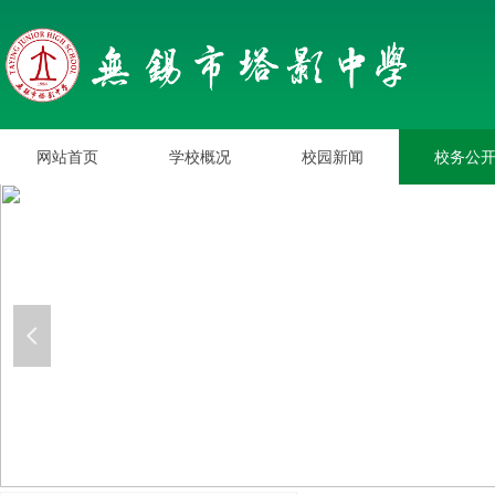
网站首页
学校概况
校园新闻
校务公
网站首页
学校概况
校园新闻
校务公
넳